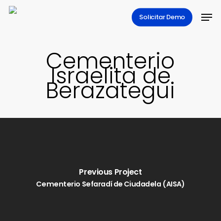
Skip
Men
Solicitar Demo
to
main
content
Cementerio
Israelita de
Berazategui
Previous Project
Cementerio Sefaradí de Ciudadela (AISA)