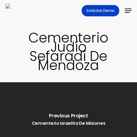
Skip
Men
Solicitar Demo
to
main
content
Cementerio
Judío
Sefaradí De
Mendoza
Previous Project
Cementerio Israelita De Misiones