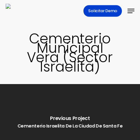
Skip
Men
Solicitar Demo
to
main
content
Cementerio
Municipal
Vera (Sector
Israelita)
Previous Project
Cementerio Israelita De La Ciudad De Santa Fe