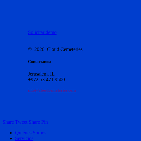
Solicitar demo
©
2026
. Cloud Cemeteries
Contactanos:
Jerusalem, IL
+972 53 471 9500
info@cloudcemeteries.com
Share
Tweet
Share
Pin
Close
Quiénes Somos
Menu
Servicios