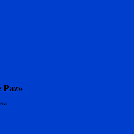
e Paz»
rca